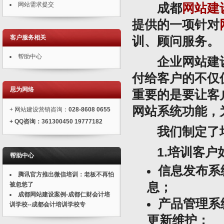
网站需求提交
成都
网站建
提供的一项针对
客户服务相关
训、顾问服务。
帮助中心
企业网站建设
付给客户的不仅
思为网络
重要的是要让客
网站系统功能，
+ 网站建设营销咨询：
028-8608 0655
+
QQ
咨询：
361300450 19777182
我们制定了培
1.培训客
帮助中心
信息发布系
腾讯官方推出微信培训：老板不再怕
息；
被忽悠了
成都网站建设案例-成都仁财会计培
产品管理系
训学校--成都会计培训学校专
更新维护；