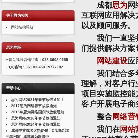
成都
思为
网
互联网应用解决
关于思为相关
以及顾问服务。
网站结构导航
我们一直坚持
们提供解决方案
思为网络
网站建设
应
+ 网站建设营销咨询：
028-8608 0655
+
QQ
咨询：
361300450 19777182
我们结合多年
理解，对客户行
帮助中心
项目实施监控能
思为网络2021年春节放假通知！
客户开展电子商
2017思为网络春节放假通知
2016年思为网络国庆节放假通知
整合
网络营
思为网络2016年春节放假通知
思为网络2014年春节放假通知
我们在
网站
成都中文域名火热促销：CN域名28
元带回家--成都思为网络中